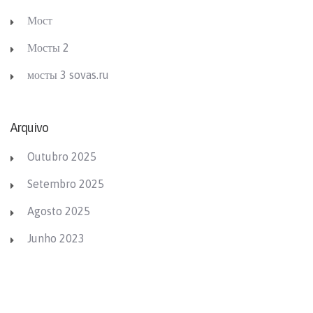
Мост
Мосты 2
мосты 3 sovas.ru
Arquivo
Outubro 2025
Setembro 2025
Agosto 2025
Junho 2023