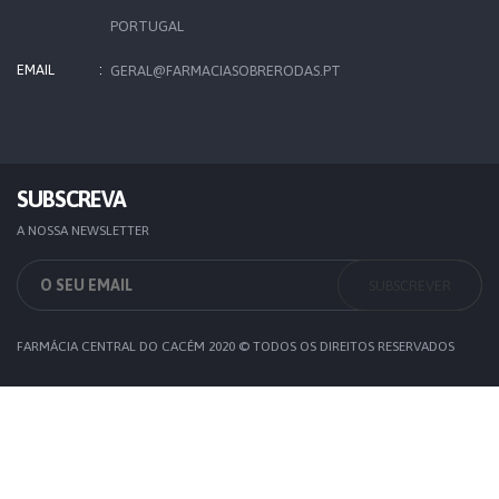
PORTUGAL
EMAIL
GERAL@FARMACIASOBRERODAS.PT
SUBSCREVA
A NOSSA NEWSLETTER
FARMÁCIA CENTRAL DO CACÉM 2020 © TODOS OS DIREITOS RESERVADOS