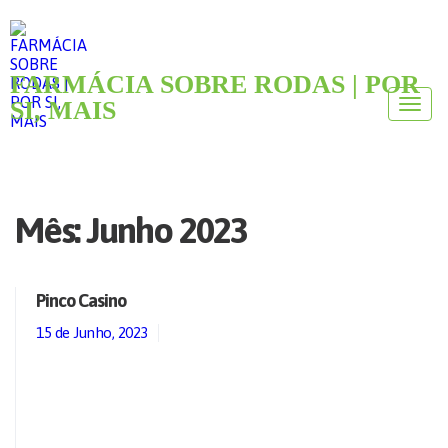
FARMÁCIA SOBRE RODAS | POR
SI, MAIS
TOGG
NAVI
Mês:
Junho 2023
Pinco Casino
15 de Junho, 2023