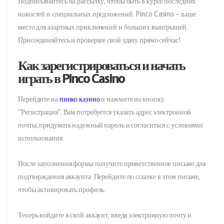
Подписывайтесь на рассылку, чтобы быть в курсе последних
новостей и специальных предложений. Pinco Casino – ваше
место для азартных приключений и больших выигрышей.
Присоединяйтесь и проверьте свой удачу прямо сейчас!
Как зарегистрироваться и начать
играть в Pinco Casino
Перейдите на
пинко казино
и нажмите на кнопку
“Регистрация”. Вам потребуется указать адрес электронной
почты, придумать надежный пароль и согласиться с условиями
использования.
После заполнения формы получите приветственное письмо для
подтверждения аккаунта. Перейдите по ссылке в этом письме,
чтобы активировать профиль.
Теперь войдите в свой аккаунт, введя электронную почту и