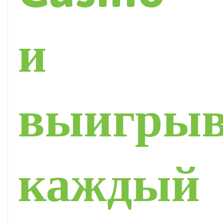
и
выигрыв
каждый