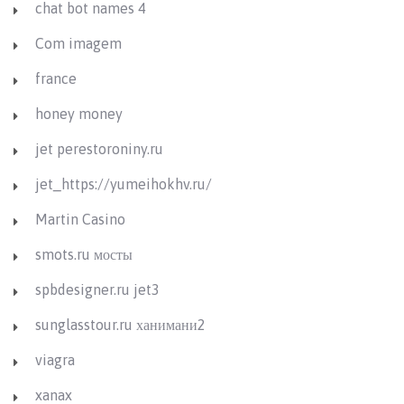
chat bot names 4
Com imagem
france
honey money
jet perestoroniny.ru
jet_https://yumeihokhv.ru/
Martin Casino
smots.ru мосты
spbdesigner.ru jet3
sunglasstour.ru ханимани2
viagra
xanax